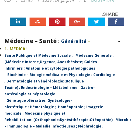
BOUTAHAR
BY
يونيو 24, 2019
234
0
SHARE:
Médecine – Santé :
Généralité
–
1- MEDICAL
Santé Publique et Médecine Sociale
;
Médecine Générale
;
(
Médecine Interne,Urgence, Anesthésiste
;
Guides
Infirmiers
;
Anatomie et cytologie pathologiques
;
Biochimie – Biologie médicale et Physiologie
;
Cardiologie
;
Dermatologie et vénéréologie:(Botulique
Toxine)
;
Endocrinologie – Métabolisme
;
Gastro-
entérologie et hépatologie
;
Génétique
;
Gériatrie
;
Gynécologie-
obstétrique
;
Hématologie
;
Homéopathie ;
Imagerie
médicale
;
Médecine physique et
Réhabilitation:
(Orthophonie;Kynésithérapie;Otéopathie)
;
Microbi
– Immunologie – Maladie infectieuses
;
Néphrologie
;