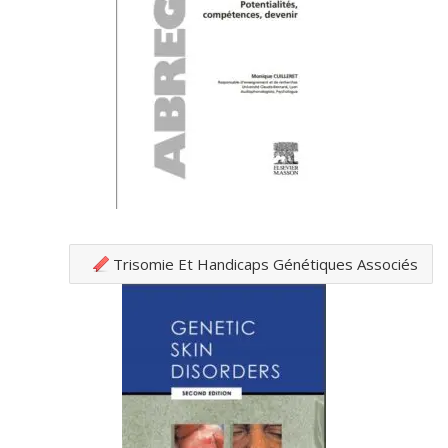
Trisomie Et Handicaps Génétiques Associés