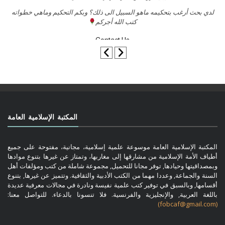
السلام عليكم ورحمة الله وبركاتة أرغب بنشر كتابي معكم
لد
تواصل معنا
المكتبة الإسلامية العامة
المكتبة الإسلامية العامة موسوعة علمية إسلامية، مجانية، مفتوحة على جميع
أطياف الأمة الإسلامية من مشارقها إلى مغاربها، وتمتاز عن غيرها بتنوع موادها
وبمصداقيتها وحيادها, توفر مجانا للتحميل, مجموعة شاملة من كتب ومؤلفات أهل
السنة والجماعة, وعددا مهما من الكتب الأدبية والثقافية. وتتميز عن غيرها, بتنوع
أقسامها, وبالسبق في توفير كتب علمية نفيسة ونادرة في مجالات معرفية عديدة
باللغة العربية, والإنجليزية والفرنسية. فلا تنسونا بالدعاء. للتواصل معنا:
(fobcaf@gmail.com)