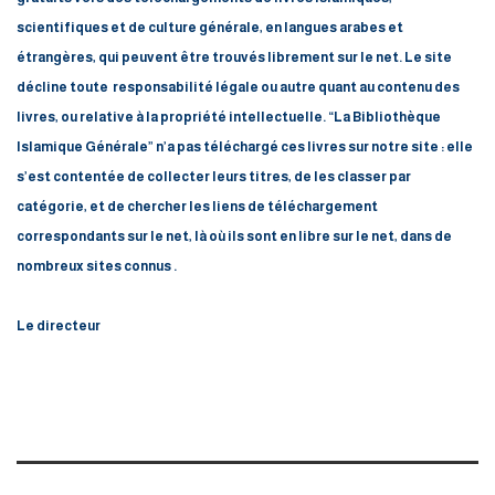
scientifiques et de culture générale, en langues arabes et
étrangères, qui peuvent être trouvés librement sur le net.
Le site
décline toute responsabilité
légale ou autre
quant au contenu des
livres, ou relative à la propriété intellectuelle.
“La Bibliothèque
Islamique Générale” n’a pas téléchargé ces livres sur notre site : elle
s’est contentée de collecter leurs titres, de les classer par
catégorie, et de chercher les liens de téléchargement
correspondants sur le net, là où ils sont en libre sur le net, dans de
nombreux sites connus .
Le directeur