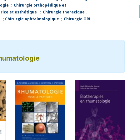
logie
;
Chirurgie orthopédique et
trice et esthétique
;
Chirurgie thoracique
;
;
Chirurgie ophtalmologique
;
Chirurgie ORL
humatologie