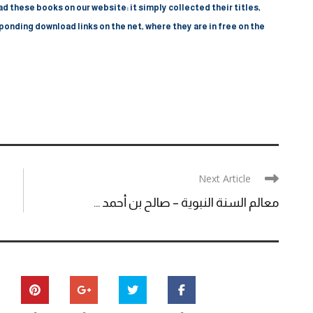
d these books on our website: it simply collected their titles,
onding download links on the net, where they are in free on the
Next Article
معالم السنة النبوية – صالح بن أحمد ...