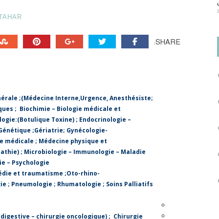
TAHAR
SHARE:
érale
;(
Médecine Interne,Urgence, Anesthésiste
;
ques
;
Biochimie – Biologie médicale et
ogie:(Botulique Toxine)
;
Endocrinologie –
Génétique
;
Gériatrie
;
Gynécologie-
e médicale
;
Médecine physique et
athie)
;
Microbiologie – Immunologie – Maladie
ie – Psychologie
édie et traumatisme
;
Oto-rhino-
ie
;
Pneumologie
;
Rhumatologie
;
Soins Palliatifs
e digestive – chirurgie oncologique)
;
Chirurgie