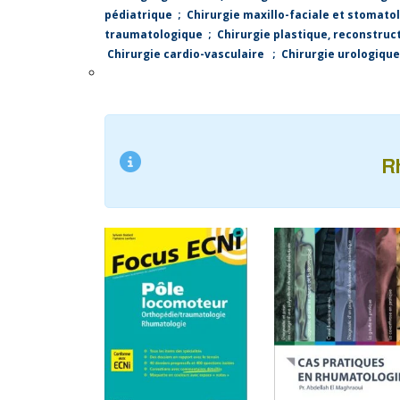
pédiatrique
;
Chirurgie maxillo-faciale et stomato
traumatologique
;
Chirurgie plastique, reconstruc
Chirurgie cardio-vasculaire
;
Chirurgie urologique
R