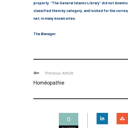
property.
“The General Islamic Library” did not downloa
classified them by category, and looked for the corresp
net, in many known sites.
The Manager
Previous Article
Homéopathie
0