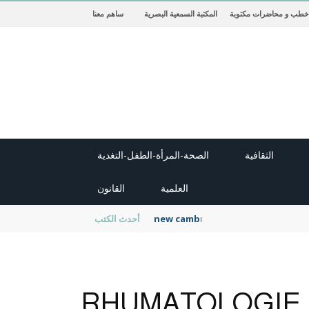
خطب و محاضرات مكتوبة
المكتبة السمعية البصرية
ساهم معنا
الثقافية
الصحة-المرأة-الطفل-التغدية
العلمية
القانون
new cambridge history of islam
أحدث الكتب
RHUMATOLOGIE