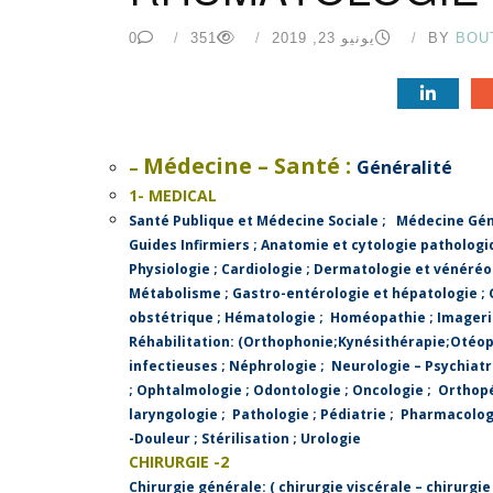
BOU
BY
يونيو 23, 2019
351
0
Médecine – Santé :
–
Généralité
1- MEDICAL
Santé Publique et Médecine Sociale
;
Médecine Gén
Guides Infirmiers
;
Anatomie et cytologie pathologi
Physiologie
;
Cardiologie
;
Dermatologie et vénéréol
Métabolisme
;
Gastro-entérologie et hépatologie
;
obstétrique
;
Hématologie
;
Homéopathie ;
Imageri
Réhabilitation:
(Orthophonie;Kynésithérapie;Otéop
infectieuses
;
Néphrologie
;
Neurologie – Psychiatr
;
Ophtalmologie
;
Odontologie
;
Oncologie
;
Orthop
laryngologie
;
Pathologie
;
Pédiatrie
;
Pharmacolog
-Douleur
;
Stérilisation
;
Urologie
2- CHIRURGIE
Chirurgie générale: ( chirurgie viscérale – chirurgi