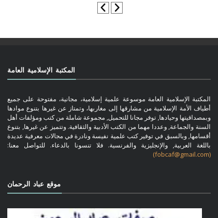
المكتبة الإسلامية العامة
المكتبة الإسلامية العامة موسوعة علمية إسلامية، مجانية، مفتوحة على جميع
أطياف الأمة الإسلامية من مشارقها إلى مغاربها، وتمتاز عن غيرها بتنوع موادها
وبمصداقيتها وحيادها, توفر مجانا للتحميل, مجموعة شاملة من كتب ومؤلفات أهل
السنة والجماعة, وعددا مهما من الكتب الأدبية والثقافية. وتتميز عن غيرها, بتنوع
أقسامها, وبالسبق في توفير كتب علمية نفيسة ونادرة في مجالات معرفية عديدة
باللغة العربية, والإنجليزية والفرنسية. فلا تنسونا بالدعاء. للتواصل معنا:
(fobcaf@gmail.com)
موقع عباد الرحمان