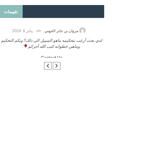
تقييمات
on
2026
مروان بن جابر الجهني
يناير 6, 2024
ب بنشر كتابي معكم
لدي بحث أرغب بتحكيمه ماهو السبيل الى ذلك؟ وبكم التحكيم
وماهي خطواته كتب الله أجركم
Contact Us