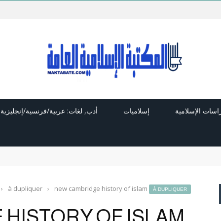
راسات الإسلامية
إسلاميات
أدب, لغات: عربية/فرنسية/إنجليزية
›
à dupliquer
›
new cambridge history of islam
À DUPLIQUER
HISTORY OF ISLAM