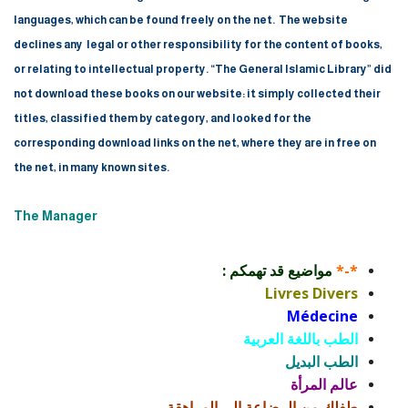
languages, which can be found freely on the net.
The website
declines any
legal or other
responsibility for the content of books,
or relating to intellectual property.
“The General Islamic Library” did
not download these books on our website: it simply collected their
titles, classified them by category, and looked for the
corresponding download links on the net, where they are in free on
the net, in many known sites.
The Manager
*-*
مواضيع قد تهمكم :
Livres Divers
Médecine
الطب باللغة العربية
الطب البديل
عالم المرأة
طفلك من الرضاعة إلى المراهقة