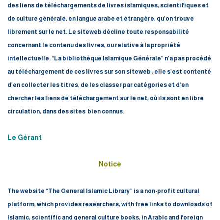
des liens de téléchargements de livres islamiques, scientifiques et
de culture générale, en langue arabe et étrangère, qu’on trouve
librement sur le net.
Le siteweb décline toute responsabilité
concernant le contenu des livres, ou relative à la propriété
intellectuelle.
“La bibliothèque Islamique Générale” n’a pas procédé
au téléchargement de ces livres sur son siteweb : elle s’est contenté
d’en collecter les titres, de les classer par catégories et d’en
chercher les liens de téléchargement sur le net, où ils sont en libre
circulation, dans des sites bien connus.
Le Gérant
Notice
The website “The General Islamic Library” is a non-profit cultural
platform, which provides researchers, with free links to downloads of
Islamic, scientific and general culture books, in Arabic and foreign