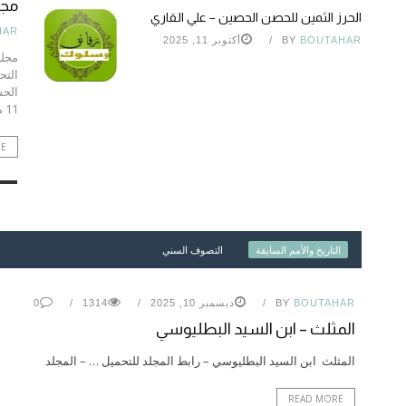
مجل
الحرز الثمين للحصن الحصين – علي القاري
HAR
BOUTAHAR
BY
أكتوبر 11, 2025
مجلة
التح
11 مجلة الواضحة عدد 13
RE
التاريخ والأمم السابقة
التصوف السني
BOUTAHAR
BY
ديسمبر 10, 2025
1314
0
المثلث – ابن السيد البطليوسي
المثلث ابن السيد البطليوسي – رابط المجلد للتحميل … – المجلد
READ MORE