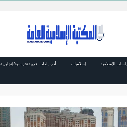
راسات الإسلامية
إسلاميات
أدب, لغات: عربية/فرنسية/إنجليزية