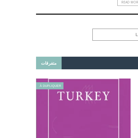
READ MO
متفرقات
À DUPLIQUER