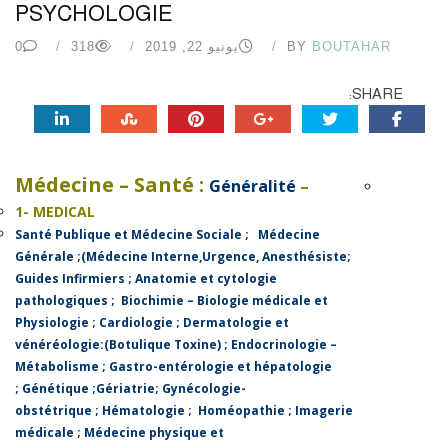
PSYCHOLOGIE
BOUTAHAR
BY
يونيو 22, 2019
318
0
SHARE:
Médecine – Santé :
Généralité
–
1- MEDICAL
Santé Publique et Médecine Sociale
;
Médecine
Générale
;(
Médecine Interne,Urgence, Anesthésiste
;
Guides Infirmiers
;
Anatomie et cytologie
pathologiques
;
Biochimie – Biologie médicale et
Physiologie
;
Cardiologie
;
Dermatologie et
vénéréologie:(Botulique Toxine)
;
Endocrinologie –
Métabolisme
;
Gastro-entérologie et hépatologie
;
Génétique
;
Gériatrie
;
Gynécologie-
obstétrique
;
Hématologie
;
Homéopathie ;
Imagerie
médicale
;
Médecine physique et