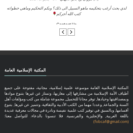
السلام عليكم ورحمة الله وبركاتة أرغب بنشر كتابي معكم
لد
تواصل معنا
المكتبة الإسلامية العامة
المكتبة الإسلامية العامة موسوعة علمية إسلامية، مجانية، مفتوحة على جميع
أطياف الأمة الإسلامية من مشارقها إلى مغاربها، وتمتاز عن غيرها بتنوع موادها
وبمصداقيتها وحيادها, توفر مجانا للتحميل, مجموعة شاملة من كتب ومؤلفات أهل
السنة والجماعة, وعددا مهما من الكتب الأدبية والثقافية. وتتميز عن غيرها, بتنوع
أقسامها, وبالسبق في توفير كتب علمية نفيسة ونادرة في مجالات معرفية عديدة
باللغة العربية, والإنجليزية والفرنسية. فلا تنسونا بالدعاء. للتواصل معنا:
(fobcaf@gmail.com)