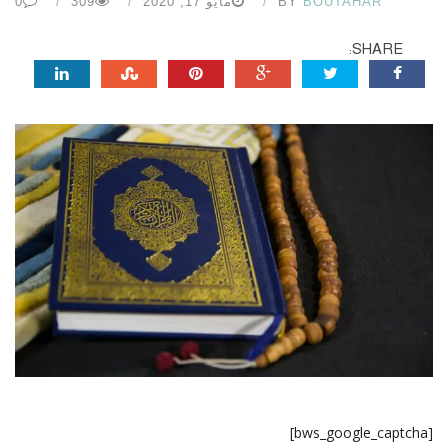
BOUTAHAR
BY
مايو 17, 2020
309
0
SHARE:
[bws_google_captcha]