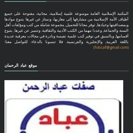
المكتبة الإسلامية العامة موسوعة علمية إسلامية، مجانية، مفتوحة على جميع
أطياف الأمة الإسلامية من مشارقها إلى مغاربها، وتمتاز عن غيرها بتنوع موادها
وبمصداقيتها وحيادها, توفر مجانا للتحميل, مجموعة شاملة من كتب ومؤلفات أهل
السنة والجماعة, وعددا مهما من الكتب الأدبية والثقافية. وتتميز عن غيرها, بتنوع
أقسامها, وبالسبق في توفير كتب علمية نفيسة ونادرة في مجالات معرفية عديدة
باللغة العربية, والإنجليزية والفرنسية. فلا تنسونا بالدعاء. للتواصل معنا:
(fobcaf@gmail.com)
موقع عباد الرحمان