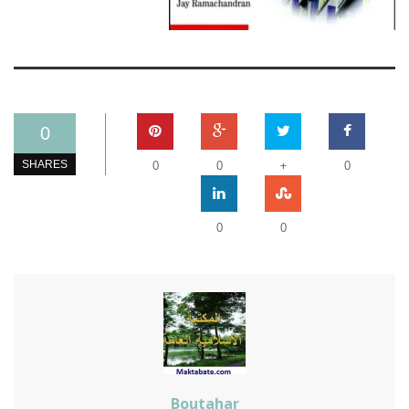
0
+
SHARES
0
0
0
0
0
Boutahar