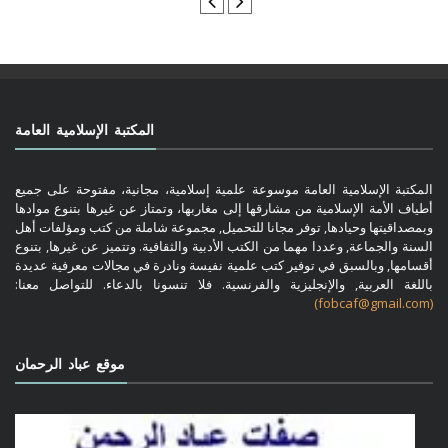
المكتبة الإسلامية العامة
المكتبة الإسلامية العامة موسوعة علمية إسلامية، مجانية، مفتوحة على جميع
أطياف الأمة الإسلامية من مشارقها إلى مغاربها، وتمتاز عن غيرها بتنوع موادها
وبمصداقيتها وحيادها, توفر مجانا للتحميل, مجموعة شاملة من كتب ومؤلفات أهل
السنة والجماعة, وعددا مهما من الكتب الأدبية والثقافية. وتتميز عن غيرها, بتنوع
أقسامها, وبالسبق في توفير كتب علمية نفيسة ونادرة في مجالات معرفية عديدة
باللغة العربية, والإنجليزية والفرنسية. فلا تنسونا بالدعاء. للتواصل معنا:
(fobcaf@gmail.com)
موقع عباد الرحمان