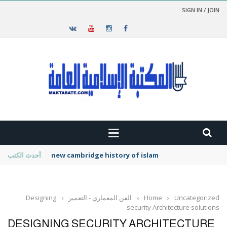
SIGN IN / JOIN
new cambridge history of islam
أحدث الكتب
Uncategorized
›
Home
›
الفن المعماري - التعمير
›
Designing
security Architecture solutions
DESIGNING SECURITY ARCHITECTURE