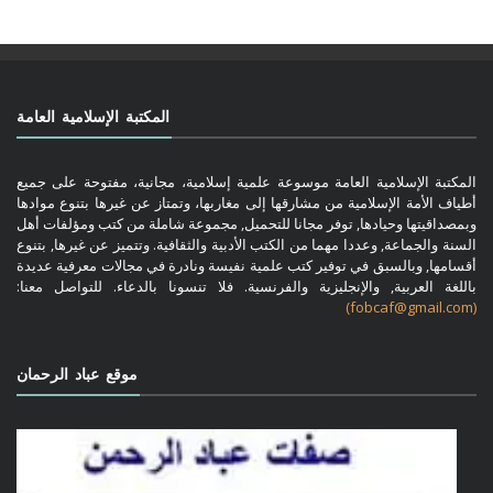
المكتبة الإسلامية العامة
المكتبة الإسلامية العامة موسوعة علمية إسلامية، مجانية، مفتوحة على جميع
أطياف الأمة الإسلامية من مشارقها إلى مغاربها، وتمتاز عن غيرها بتنوع موادها
وبمصداقيتها وحيادها, توفر مجانا للتحميل, مجموعة شاملة من كتب ومؤلفات أهل
السنة والجماعة, وعددا مهما من الكتب الأدبية والثقافية. وتتميز عن غيرها, بتنوع
أقسامها, وبالسبق في توفير كتب علمية نفيسة ونادرة في مجالات معرفية عديدة
باللغة العربية, والإنجليزية والفرنسية. فلا تنسونا بالدعاء. للتواصل معنا:
(fobcaf@gmail.com)
موقع عباد الرحمان