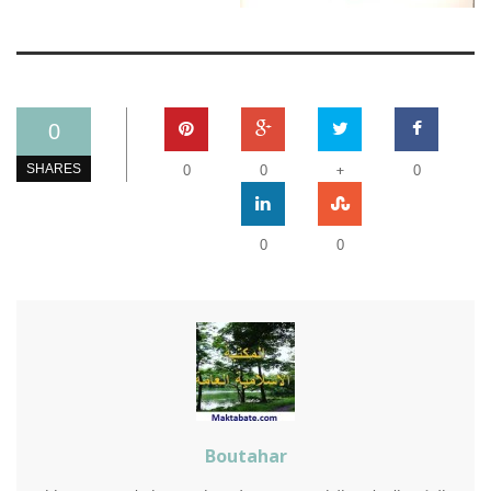
0
+
SHARES
0
0
0
0
0
Boutahar