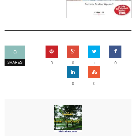
0
+
SHARES
0
0
0
0
0