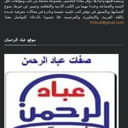
وبمصداقيتها وحيادها, توفر مجانا للتحميل, مجموعة شاملة من كتب ومؤلفات أهل
السنة والجماعة, وعددا مهما من الكتب الأدبية والثقافية. وتتميز عن غيرها, بتنوع
أقسامها, وبالسبق في توفير كتب علمية نفيسة ونادرة في مجالات معرفية عديدة
باللغة العربية, والإنجليزية والفرنسية. فلا تنسونا بالدعاء. للتواصل معنا:
(fobcaf@gmail.com)
موقع عباد الرحمان