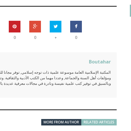
on
مروان بن جابر الجهني
يناير 6, 2024
+
لدي بحث أرغب بتحكيمه ماهو السبيل الى ذلك؟ وبكم التحكيم
0
0
0
وماهي خطواته كتب الله أجركم
Contact Us
Boutahar
المكتبة الإسلامية العامة موسوعة علمية ذات توجه إسلامي, توفر مجانا 
ومؤلفات أهل السنة والجماعة, وعددا مهما من الكتب الأدبية والثقافية. وتت
وبالسبق في توفير كتب علمية نفيسة ونادرة في مجالات معرفية عديدة بالعر
MORE FROM AUTHOR
RELATED ARTICLES