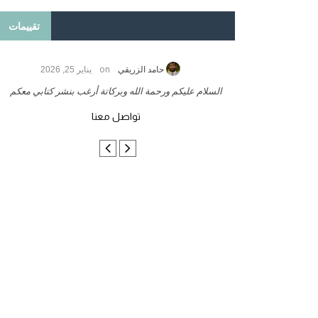
تقييمات
on
مارس 27, 2025
حامد الزريقي
يناير 25, 2026
لبحثية
السلام عليكم ورحمة الله وبركاتة أرغب بنشر كتابي معكم
تواصل معنا