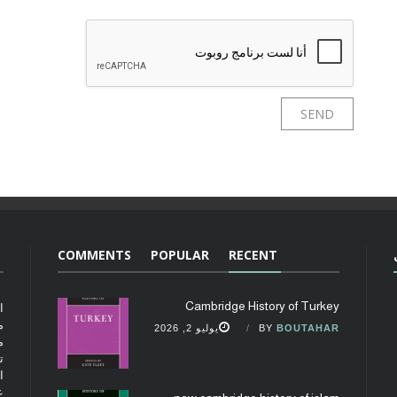
COMMENTS
POPULAR
RECENT
Cambridge History of Turkey
ا
م
BOUTAHAR
BY
يوليو 2, 2026
م
ت
ا
ع