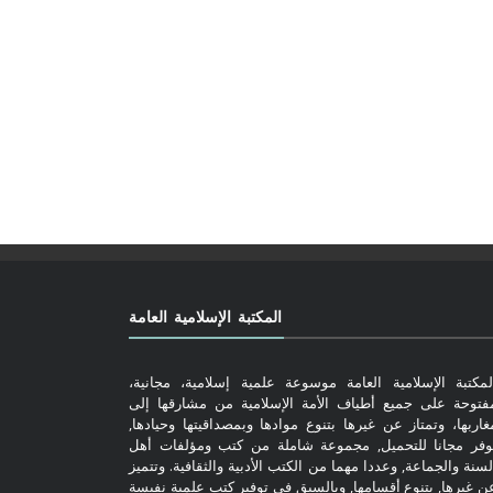
المكتبة الإسلامية العامة
لمكتبة الإسلامية العامة موسوعة علمية إسلامية، مجانية،
فتوحة على جميع أطياف الأمة الإسلامية من مشارقها إلى
غاربها، وتمتاز عن غيرها بتنوع موادها وبمصداقيتها وحيادها,
وفر مجانا للتحميل, مجموعة شاملة من كتب ومؤلفات أهل
لسنة والجماعة, وعددا مهما من الكتب الأدبية والثقافية. وتتميز
ن غيرها, بتنوع أقسامها, وبالسبق في توفير كتب علمية نفيسة