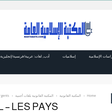
راسات الإسلامية
إسلاميات
أدب, لغات: عربية/فرنسية/إنجليزية
Home
›
المكتبة القانونية
›
المكتبة القانونية بلغات أجنبية
›
rgents
 – LES PAYS