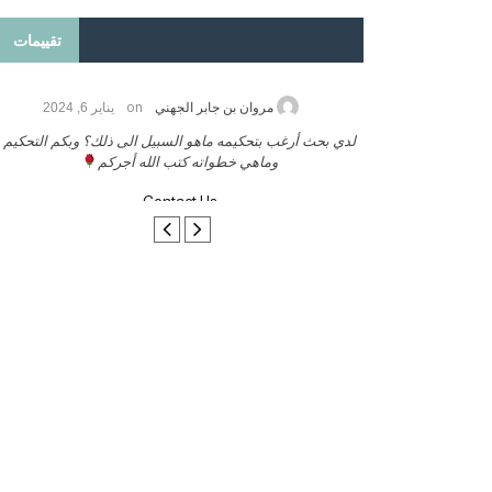
تقييمات
on
2026
مروان بن جابر الجهني
يناير 6, 2024
ب بنشر كتابي معكم
لدي بحث أرغب بتحكيمه ماهو السبيل الى ذلك؟ وبكم التحكيم
وماهي خطواته كتب الله أجركم
Contact Us