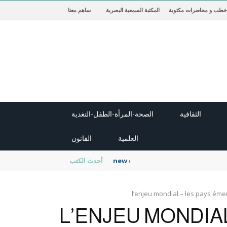
خطب و محاضرات مكتوبة
المكتبة السمعية البصرية
ساهم معنا
الثقافية
الصحة-المرأة-الطفل-التغدية
العلمية
القانون
new cambridge history of islam
أحدث الكتب
l’enjeu mondial – les pays éme
L’ENJEU MONDIAL