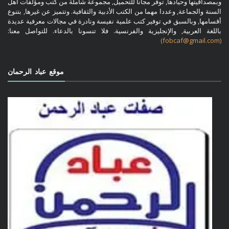
وبمصداقيتها وحيادها, توفر مجانا للتحميل, مجموعة شاملة من كتب ومؤلفات أهل
السنة والجماعة, وعددا مهما من الكتب الأدبية والثقافية. وتتميز عن غيرها, بتنوع
أقسامها, وبالسبق في توفير كتب علمية نفيسة ونادرة في مجالات معرفية عديدة
باللغة العربية, والإنجليزية والفرنسية. فلا تنسونا بالدعاء. للتواصل معنا:
(fobcaf@gmail.com)
موقع عباد الرحمان