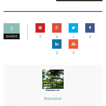
0
+
SHARES
0
0
0
0
0
Boutahar