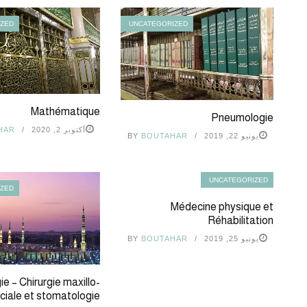
IZED
UNCATEGORIZED
Mathématique
Pneumologie
أكتوبر 2, 2020
HAR
يونيو 22, 2019
BOUTAHAR
BY
UNCATEGORIZED
IZED
Médecine physique et
Réhabilitation
يونيو 25, 2019
BOUTAHAR
BY
e – Chirurgie maxillo-
ciale et stomatologie