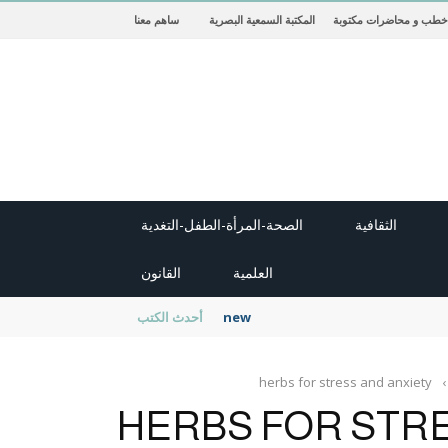
خطب و محاضرات مكتوبة
المكتبة السمعية البصرية
ساهم معنا
الثقافية
الصحة-المرأة-الطفل-التغدية
العلمية
القانون
new cambridge history of islam
أحدث الكتب
herbs for stress and anxiety
›
HERBS FOR STRE