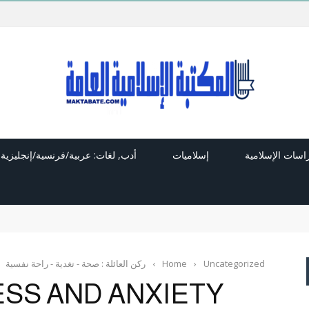
راسات الإسلامية
إسلاميات
أدب, لغات: عربية/فرنسية/إنجليزية
Uncategorized
›
Home
›
ركن العائلة : صحة - تغدية - راحة نفسية
SS AND ANXIETY