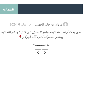
تقييمات
on
2026
مروان بن جابر الجهني
يناير 6, 2024
ب بنشر كتابي معكم
لدي بحث أرغب بتحكيمه ماهو السبيل الى ذلك؟ وبكم التحكيم
وماهي خطواته كتب الله أجركم
Contact Us