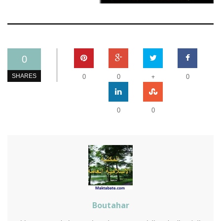
0
+
SHARES
0
0
0
0
0
Boutahar