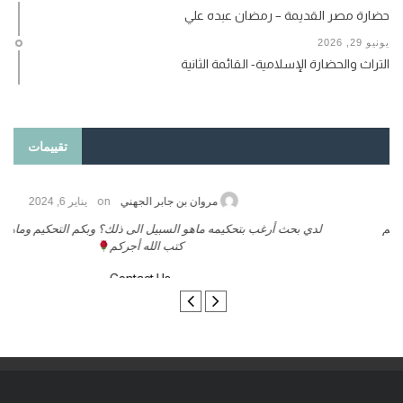
حضارة مصر القديمة – رمضان عبده علي
يونيو 29, 2026
التراث والحضارة الإسلامية- القائمة الثانية
تقييمات
on
حامد الزريقي
يناير 25, 2026
السلام عليكم ورحمة الله وبركاتة أرغب بنشر كتابي معكم
لد
تواصل معنا