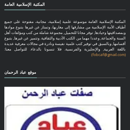
المكتبة الإسلامية العامة
المكتبة الإسلامية العامة موسوعة علمية إسلامية، مجانية، مفتوحة على جميع
أطياف الأمة الإسلامية من مشارقها إلى مغاربها، وتمتاز عن غيرها بتنوع موادها
وبمصداقيتها وحيادها, توفر مجانا للتحميل, مجموعة شاملة من كتب ومؤلفات أهل
السنة والجماعة, وعددا مهما من الكتب الأدبية والثقافية. وتتميز عن غيرها, بتنوع
أقسامها, وبالسبق في توفير كتب علمية نفيسة ونادرة في مجالات معرفية عديدة
باللغة العربية, والإنجليزية والفرنسية. فلا تنسونا بالدعاء. للتواصل معنا:
(fobcaf@gmail.com)
موقع عباد الرحمان