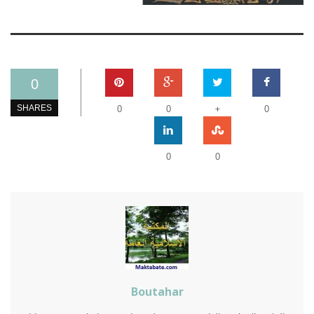
0
+
SHARES
0
0
0
0
0
Boutahar