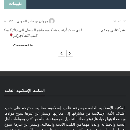
تقييمات
on
حامد الزريقي
يناير 25, 2026
السلام عليكم ورحمة الله وبركاتة أرغب بنشر كتابي معكم
لد
تواصل معنا
المكتبة الإسلامية العامة
المكتبة الإسلامية العامة موسوعة علمية إسلامية، مجانية، مفتوحة على جميع
أطياف الأمة الإسلامية من مشارقها إلى مغاربها، وتمتاز عن غيرها بتنوع موادها
وبمصداقيتها وحيادها, توفر مجانا للتحميل, مجموعة شاملة من كتب ومؤلفات أهل
السنة والجماعة, وعددا مهما من الكتب الأدبية والثقافية. وتتميز عن غيرها, بتنوع
أقسامها, وبالسبق في توفير كتب علمية نفيسة ونادرة في مجالات معرفية عديدة