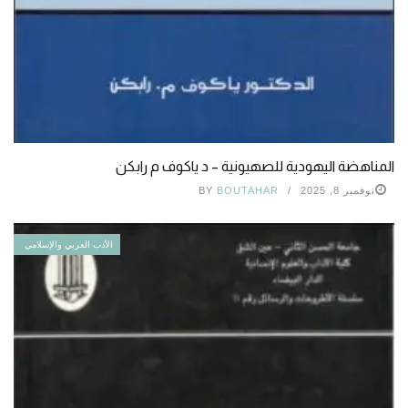
المناهضة اليهودية للصهيونية – د ياكوف م رابكن
نوفمبر 8, 2025
BOUTAHAR
BY
الأدب العربي والإسلامي