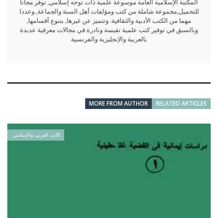
المكتبة الإسلامية العامة موسوعة علمية ذات توجه إسلامي, توفر مجانا
للتحميل,مجموعة شاملة من كتب ومؤلفات أهل السنة والجماعة, وعددا
مهما من الكتب الأدبية والثقافية. وتتميز عن غيرها, بتنوع أقسامها,
وبالسبق في توفير كتب علمية نفيسة ونادرة في مجالات معرفية عديدة
بالعربية والإنجليزية والفرنسية
MORE FROM AUTHOR
RELATED ARTICLES
الأدب العربي والإسلامي