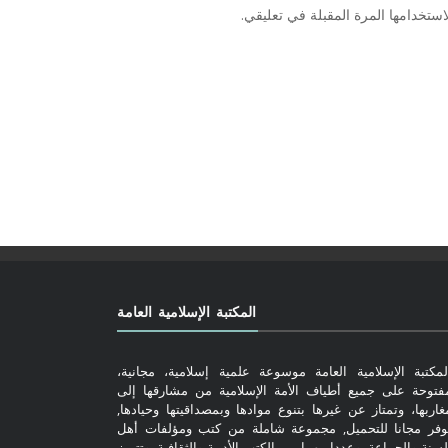
ستخدامها المرة المقبلة في تعليقي.
المكتبة الإسلامية العامة
لمكتبة الإسلامية العامة موسوعة علمية إسلامية، مجانية،
فتوحة على جميع أطياف الأمة الإسلامية من مشارقها إلى
غاربها، وتمتاز عن غيرها بتنوع موادها وبمصداقيتها وحيادها,
وفر مجانا للتحميل, مجموعة شاملة من كتب ومؤلفات أهل
لسنة والجماعة, وعددا مهما من الكتب الأدبية والثقافية. وتتميز