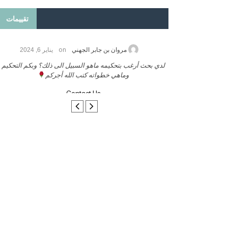
تقييمات
on
2026
مروان بن جابر الجهني
يناير 6, 2024
ب بنشر كتابي معكم
لدي بحث أرغب بتحكيمه ماهو السبيل الى ذلك؟ وبكم التحكيم
وماهي خطواته كتب الله أجركم
Contact Us