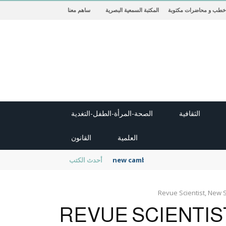
خطب و محاضرات مكتوبة
المكتبة السمعية البصرية
ساهم معنا
الثقافية
الصحة-المرأة-الطفل-التغدية
العلمية
القانون
new cambridge history of islam
أحدث الكتب
Revue Scientist, New S
REVUE SCIENTIS