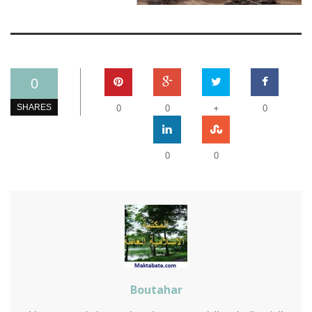
0
+
SHARES
0
0
0
0
0
Boutahar