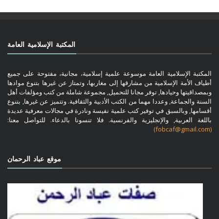
المكتبة الإسلامية العامة
المكتبة الإسلامية العامة موسوعة علمية إسلامية، مجانية، مفتوحة على جميع
أطياف الأمة الإسلامية من مشارقها إلى مغاربها، وتمتاز عن غيرها بتنوع موادها
وبمصداقيتها وحيادها, توفر مجانا للتحميل, مجموعة شاملة من كتب ومؤلفات أهل
السنة والجماعة, وعددا مهما من الكتب الأدبية والثقافية. وتتميز عن غيرها, بتنوع
أقسامها, وبالسبق في توفير كتب علمية نفيسة ونادرة في مجالات معرفية عديدة
باللغة العربية, والإنجليزية والفرنسية. فلا تنسونا بالدعاء. للتواصل معنا:
(fobcaf@gmail.com)
موقع عباد الرحمان