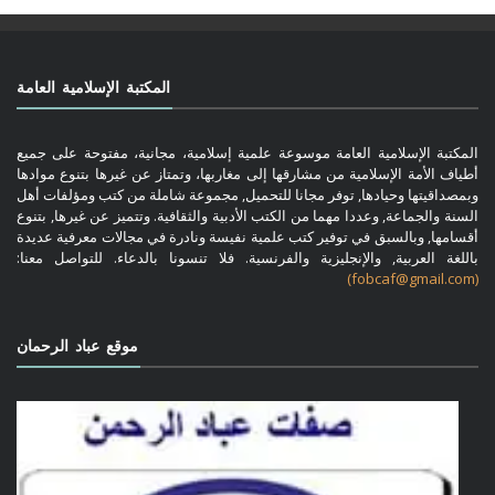
المكتبة الإسلامية العامة
المكتبة الإسلامية العامة موسوعة علمية إسلامية، مجانية، مفتوحة على جميع
أطياف الأمة الإسلامية من مشارقها إلى مغاربها، وتمتاز عن غيرها بتنوع موادها
وبمصداقيتها وحيادها, توفر مجانا للتحميل, مجموعة شاملة من كتب ومؤلفات أهل
السنة والجماعة, وعددا مهما من الكتب الأدبية والثقافية. وتتميز عن غيرها, بتنوع
أقسامها, وبالسبق في توفير كتب علمية نفيسة ونادرة في مجالات معرفية عديدة
باللغة العربية, والإنجليزية والفرنسية. فلا تنسونا بالدعاء. للتواصل معنا:
(fobcaf@gmail.com)
موقع عباد الرحمان