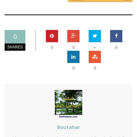
0
+
SHARES
0
0
0
0
0
Boutahar