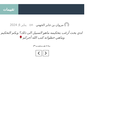
تقييمات
on
2026
مروان بن جابر الجهني
يناير 6, 2024
ب بنشر كتابي معكم
لدي بحث أرغب بتحكيمه ماهو السبيل الى ذلك؟ وبكم التحكيم
وماهي خطواته كتب الله أجركم
Contact Us