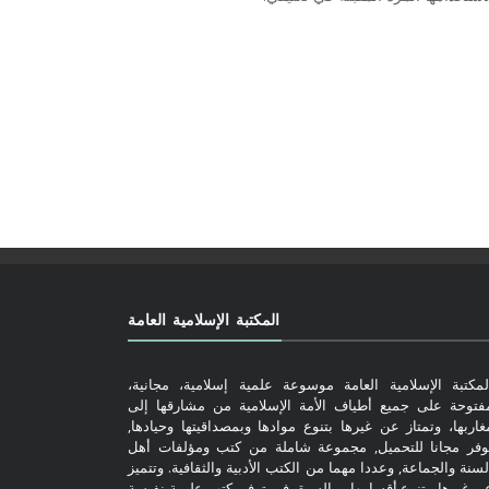
المكتبة الإسلامية العامة
لمكتبة الإسلامية العامة موسوعة علمية إسلامية، مجانية،
فتوحة على جميع أطياف الأمة الإسلامية من مشارقها إلى
غاربها، وتمتاز عن غيرها بتنوع موادها وبمصداقيتها وحيادها,
وفر مجانا للتحميل, مجموعة شاملة من كتب ومؤلفات أهل
لسنة والجماعة, وعددا مهما من الكتب الأدبية والثقافية. وتتميز
ن غيرها, بتنوع أقسامها, وبالسبق في توفير كتب علمية نفيسة