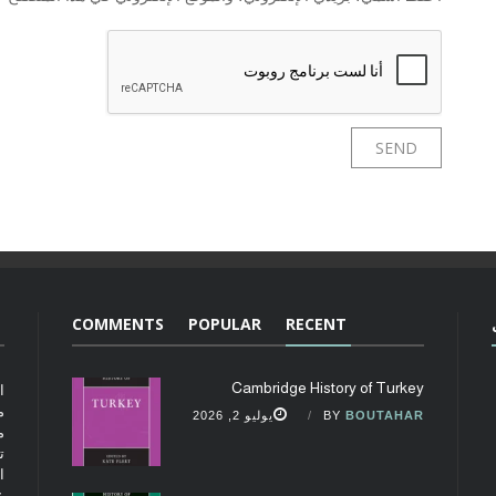
COMMENTS
POPULAR
RECENT
Cambridge History of Turkey
ا
م
BOUTAHAR
BY
يوليو 2, 2026
م
ت
ا
ع