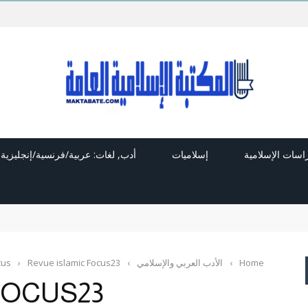
راسات الإسلامية
إسلاميات
أدب, لغات: عربية/فرنسية/إنجليزية
Home
›
الأدب العربي والإسلامي
›
Revue islamic Focus23
›
cus
FOCUS23