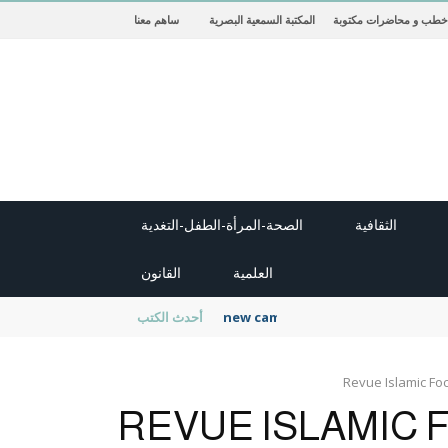
خطب و محاضرات مكتوبة
المكتبة السمعية البصرية
ساهم معنا
الثقافية
الصحة-المرأة-الطفل-التغدية
العلمية
القانون
new cambridge history of islam
أحدث الكتب
Revue Islamic Fo
REVUE ISLAMIC 