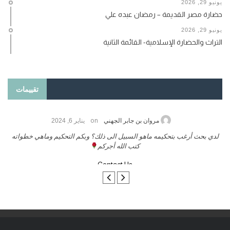
يونيو 29, 2026
حضارة مصر القديمة – رمضان عبده علي
يونيو 29, 2026
التراث والحضارة الإسلامية- القائمة الثانية
تقييمات
on
حامد الزريقي
يناير 25, 2026
السلام عليكم ورحمة الله وبركاتة أرغب بنشر كتابي معكم
لد
تواصل معنا