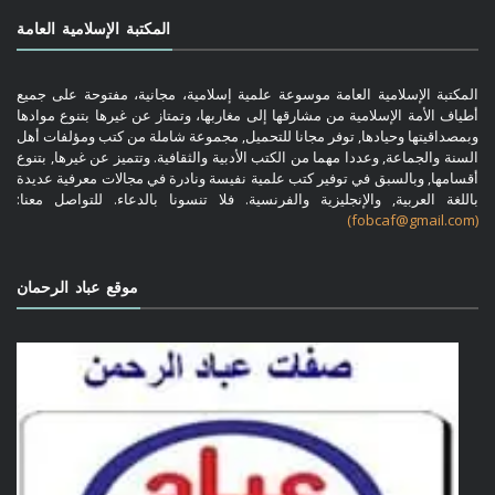
المكتبة الإسلامية العامة
المكتبة الإسلامية العامة موسوعة علمية إسلامية، مجانية، مفتوحة على جميع
أطياف الأمة الإسلامية من مشارقها إلى مغاربها، وتمتاز عن غيرها بتنوع موادها
وبمصداقيتها وحيادها, توفر مجانا للتحميل, مجموعة شاملة من كتب ومؤلفات أهل
السنة والجماعة, وعددا مهما من الكتب الأدبية والثقافية. وتتميز عن غيرها, بتنوع
أقسامها, وبالسبق في توفير كتب علمية نفيسة ونادرة في مجالات معرفية عديدة
باللغة العربية, والإنجليزية والفرنسية. فلا تنسونا بالدعاء. للتواصل معنا:
(fobcaf@gmail.com)
موقع عباد الرحمان