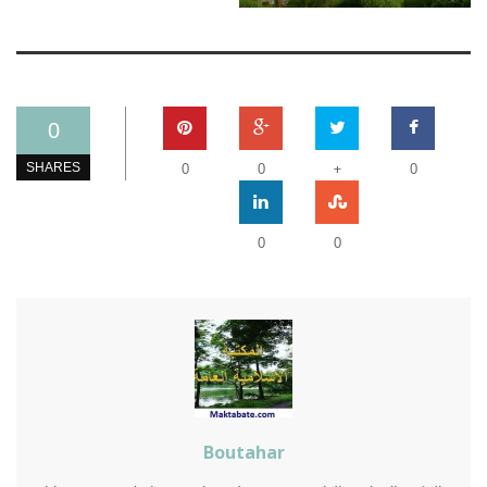
0
+
SHARES
0
0
0
0
0
Boutahar