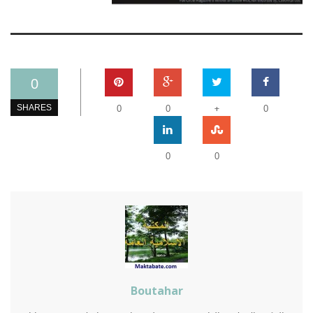
0
+
SHARES
0
0
0
0
0
Boutahar