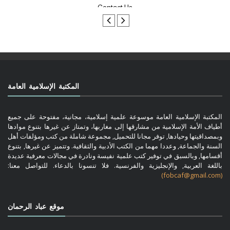
المكتبة الإسلامية العامة
المكتبة الإسلامية العامة موسوعة علمية إسلامية، مجانية، مفتوحة على جميع
أطياف الأمة الإسلامية من مشارقها إلى مغاربها، وتمتاز عن غيرها بتنوع موادها
وبمصداقيتها وحيادها, توفر مجانا للتحميل, مجموعة شاملة من كتب ومؤلفات أهل
السنة والجماعة, وعددا مهما من الكتب الأدبية والثقافية. وتتميز عن غيرها, بتنوع
أقسامها, وبالسبق في توفير كتب علمية نفيسة ونادرة في مجالات معرفية عديدة
باللغة العربية, والإنجليزية والفرنسية. فلا تنسونا بالدعاء. للتواصل معنا:
(fobcaf@gmail.com)
موقع عباد الرحمان