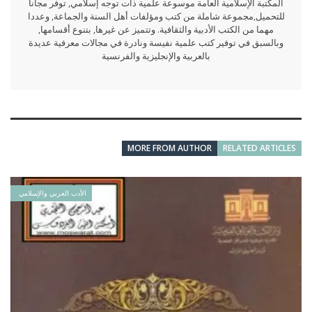
المكتبة الإسلامية العامة موسوعة علمية ذات توجه إسلامي, توفر مجانا
للتحميل,مجموعة شاملة من كتب ومؤلفات أهل السنة والجماعة, وعددا
مهما من الكتب الأدبية والثقافية. وتتميز عن غيرها, بتنوع أقسامها,
وبالسبق في توفير كتب علمية نفيسة ونادرة في مجالات معرفية عديدة
بالعربية والإنجليزية والفرنسية
MORE FROM AUTHOR
RELATED ARTICLES
الأدب العربي والإسلامي