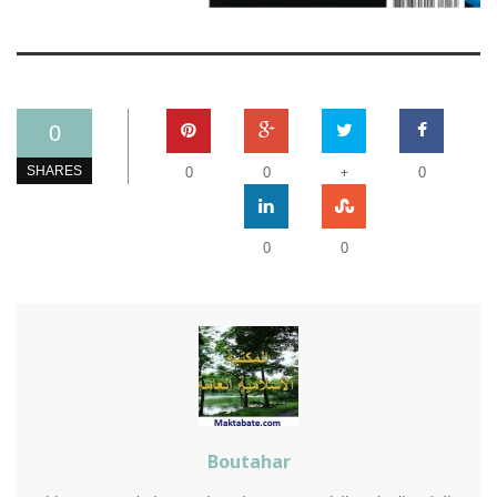
0
+
SHARES
0
0
0
0
0
Boutahar