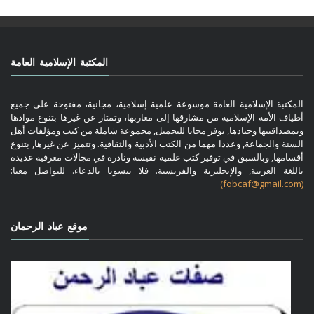
المكتبة الإسلامية العامة
المكتبة الإسلامية العامة موسوعة علمية إسلامية، مجانية، مفتوحة على جميع
أطياف الأمة الإسلامية من مشارقها إلى مغاربها، وتمتاز عن غيرها بتنوع موادها
وبمصداقيتها وحيادها, توفر مجانا للتحميل, مجموعة شاملة من كتب ومؤلفات أهل
السنة والجماعة, وعددا مهما من الكتب الأدبية والثقافية. وتتميز عن غيرها, بتنوع
أقسامها, وبالسبق في توفير كتب علمية نفيسة ونادرة في مجالات معرفية عديدة
باللغة العربية, والإنجليزية والفرنسية. فلا تنسونا بالدعاء. للتواصل معنا:
(fobcaf@gmail.com)
موقع عباد الرحمان