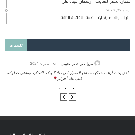
حضارة مصر القديمة – رمضان عبده علي
يونيو 29, 2026
التراث والحضارة الإسلامية- القائمة الثانية
تقييمات
on
حامد الزريقي
يناير 25, 2026
السلام عليكم ورحمة الله وبركاتة أرغب بنشر كتابي معكم
لد
تواصل معنا