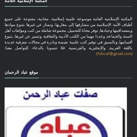
المكتبة الإسلامية العامة
المكتبة الإسلامية العامة موسوعة علمية إسلامية، مجانية، مفتوحة على جميع
أطياف الأمة الإسلامية من مشارقها إلى مغاربها، وتمتاز عن غيرها بتنوع موادها
وبمصداقيتها وحيادها, توفر مجانا للتحميل, مجموعة شاملة من كتب ومؤلفات أهل
السنة والجماعة, وعددا مهما من الكتب الأدبية والثقافية. وتتميز عن غيرها, بتنوع
أقسامها, وبالسبق في توفير كتب علمية نفيسة ونادرة في مجالات معرفية عديدة
باللغة العربية, والإنجليزية والفرنسية. فلا تنسونا بالدعاء. للتواصل معنا:
(fobcaf@gmail.com)
موقع عباد الرحمان