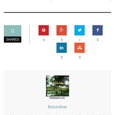
0
+
SHARES
0
0
0
0
0
Boutahar