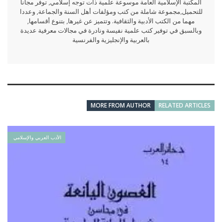
المكتبة الإسلامية العامة موسوعة علمية ذات توجه إسلامي, توفر مجانا
للتحميل,مجموعة شاملة من كتب ومؤلفات أهل السنة والجماعة, وعددا
مهما من الكتب الأدبية والثقافية. وتتميز عن غيرها, بتنوع أقسامها,
وبالسبق في توفير كتب علمية نفيسة ونادرة في مجالات معرفية عديدة
بالعربية والإنجليزية والفرنسية
MORE FROM AUTHOR
RELATED ARTICLES
الأدب العربي والإسلامي