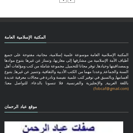
المكتبة الإسلامية العامة
المكتبة الإسلامية العامة موسوعة علمية إسلامية، مجانية، مفتوحة على جميع
أطياف الأمة الإسلامية من مشارقها إلى مغاربها، وتمتاز عن غيرها بتنوع موادها
وبمصداقيتها وحيادها, توفر مجانا للتحميل, مجموعة شاملة من كتب ومؤلفات أهل
السنة والجماعة, وعددا مهما من الكتب الأدبية والثقافية. وتتميز عن غيرها, بتنوع
أقسامها, وبالسبق في توفير كتب علمية نفيسة ونادرة في مجالات معرفية عديدة
باللغة العربية, والإنجليزية والفرنسية. فلا تنسونا بالدعاء. للتواصل معنا:
(fobcaf@gmail.com)
موقع عباد الرحمان