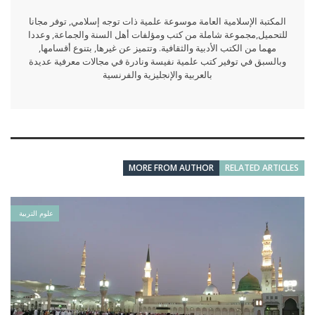
المكتبة الإسلامية العامة موسوعة علمية ذات توجه إسلامي, توفر مجانا
للتحميل,مجموعة شاملة من كتب ومؤلفات أهل السنة والجماعة, وعددا
مهما من الكتب الأدبية والثقافية. وتتميز عن غيرها, بتنوع أقسامها,
وبالسبق في توفير كتب علمية نفيسة ونادرة في مجالات معرفية عديدة
بالعربية والإنجليزية والفرنسية
MORE FROM AUTHOR
RELATED ARTICLES
علوم التربية