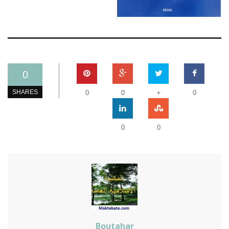
0
+
SHARES
0
0
0
0
0
Boutahar