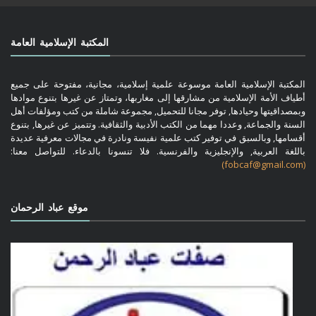
المكتبة الإسلامية العامة
المكتبة الإسلامية العامة موسوعة علمية إسلامية، مجانية، مفتوحة على جميع
أطياف الأمة الإسلامية من مشارقها إلى مغاربها، وتمتاز عن غيرها بتنوع موادها
وبمصداقيتها وحيادها, توفر مجانا للتحميل, مجموعة شاملة من كتب ومؤلفات أهل
السنة والجماعة, وعددا مهما من الكتب الأدبية والثقافية. وتتميز عن غيرها, بتنوع
أقسامها, وبالسبق في توفير كتب علمية نفيسة ونادرة في مجالات معرفية عديدة
باللغة العربية, والإنجليزية والفرنسية. فلا تنسونا بالدعاء. للتواصل معنا:
(fobcaf@gmail.com)
موقع عباد الرحمان