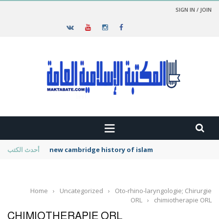
SIGN IN / JOIN
new cambridge history of islam
أحدث الكتب
Home
›
Uncategorized
›
Oto-rhino-laryngologie; Chirurgie
ORL
›
chimiotherapie ORL
CHIMIOTHERAPIE ORL