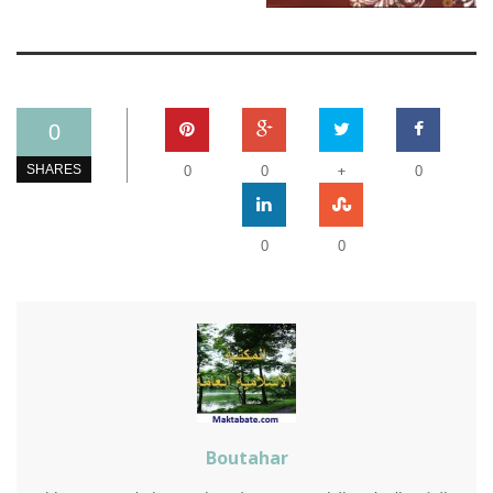
0
+
SHARES
0
0
0
0
0
Boutahar