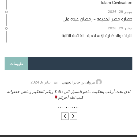
Islam Civilisation
يونيو 29, 2026
حضارة مصر القديمة – رمضان عبده علي
يونيو 29, 2026
التراث والحضارة الإسلامية- القائمة الثانية
تقييمات
on
حامد الزريقي
يناير 25, 2026
السلام عليكم ورحمة الله وبركاتة أرغب بنشر كتابي معكم
لد
تواصل معنا