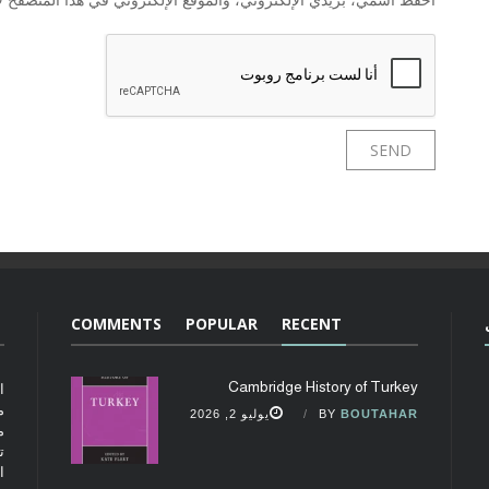
COMMENTS
POPULAR
RECENT
Cambridge History of Turkey
ا
م
BOUTAHAR
BY
يوليو 2, 2026
م
ت
ا