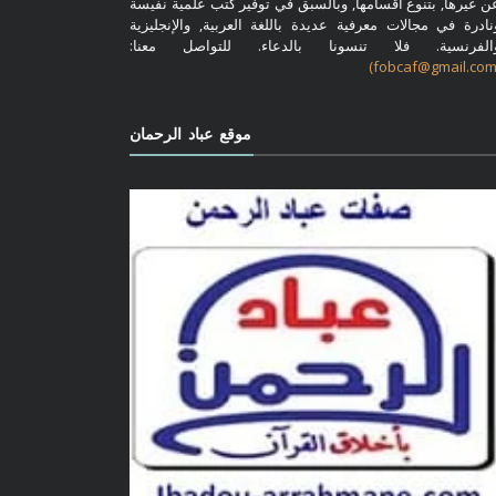
ن غيرها, بتنوع أقسامها, وبالسبق في توفير كتب علمية نفيسة
نادرة في مجالات معرفية عديدة باللغة العربية, والإنجليزية
الفرنسية. فلا تنسونا بالدعاء. للتواصل معنا:
موقع عباد الرحمان