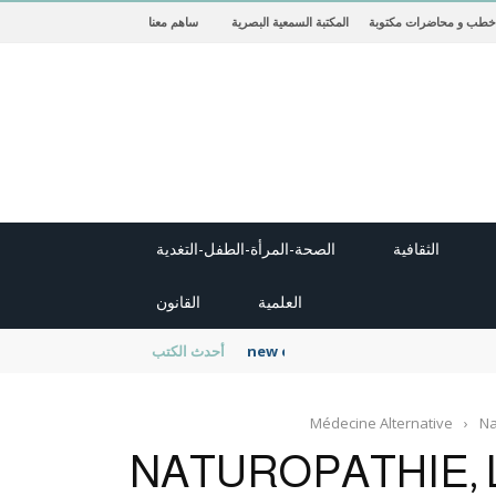
خطب و محاضرات مكتوبة
المكتبة السمعية البصرية
ساهم معنا
الثقافية
الصحة-المرأة-الطفل-التغدية
العلمية
القانون
new cambridge history of islam
أحدث الكتب
Médecine Alternative
›
Na
NATUROPATHIE, 