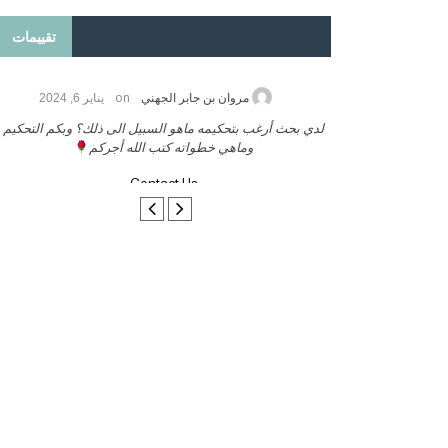
تقييمات
on
2026
مروان بن جابر الجهني
يناير 6, 2024
ب بنشر كتابي معكم
لدي بحث أرغب بتحكيمه ماهو السبيل الى ذلك؟ وبكم التحكيم
وماهي خطواته كتب الله أجركم
Contact Us