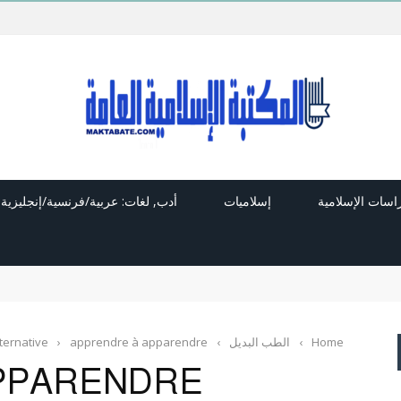
راسات الإسلامية
إسلاميات
أدب, لغات: عربية/فرنسية/إنجليزية
Home
›
الطب البديل
›
apprendre à apparendre
›
ternative
PPARENDRE