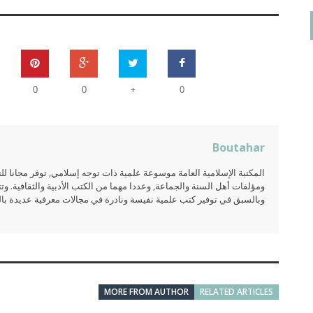
on
مروان بن جابر الجهني
يناير 6, 2024
+
لدي بحث أرغب بتحكيمه ماهو السبيل الى ذلك؟ وبكم التحكيم
0
0
0
وماهي خطواته كتب الله أجركم
Contact Us
Boutahar
المكتبة الإسلامية العامة موسوعة علمية ذات توجه إسلامي, توفر مجانا 
ومؤلفات أهل السنة والجماعة, وعددا مهما من الكتب الأدبية والثقافية. وتت
وبالسبق في توفير كتب علمية نفيسة ونادرة في مجالات معرفية عديدة بالعر
MORE FROM AUTHOR
RELATED ARTICLES