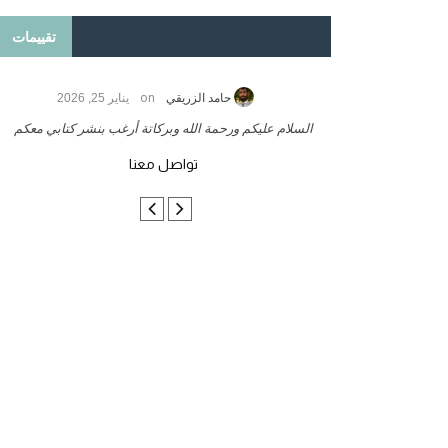
تقييمات
on
مارس 27, 2025
حامد الزريقي
يناير 25, 2026
لبحثية
السلام عليكم ورحمة الله وبركاتة أرغب بنشر كتابي معكم
تواصل معنا