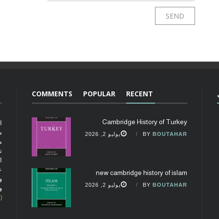
COMMENTS
POPULAR
RECENT
Cambridge History of Turkey
ا
م
BOUTAHAR
BY
يوليو 2, 2026
م
ت
ا
ع
new cambridge history of islam
و
BOUTAHAR
BY
يوليو 2, 2026
و
(fobcaf@gmail.com)