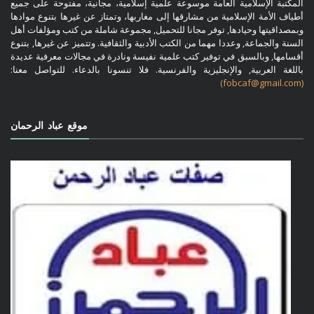
المكتبة الإسلامية العامة موسوعة علمية إسلامية، مجانية، مفتوحة على جميع
أطياف الأمة الإسلامية من مشارقها إلى مغاربها، وتمتاز عن غيرها بتنوع موادها
وبمصداقيتها وحيادها, توفر مجانا للتحميل, مجموعة شاملة من كتب ومؤلفات أهل
السنة والجماعة, وعددا مهما من الكتب الأدبية والثقافية. وتتميز عن غيرها, بتنوع
أقسامها, وبالسبق في توفير كتب علمية نفيسة ونادرة في مجالات معرفية عديدة
باللغة العربية, والإنجليزية والفرنسية. فلا تنسونا بالدعاء. للتواصل معنا:
(fobcaf@gmail.com)
موقع عباد الرحمان