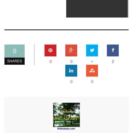
0
+
SHARES
0
0
0
0
0