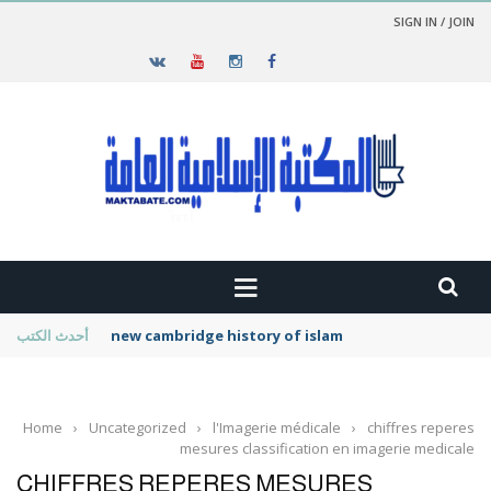
SIGN IN / JOIN
new cambridge history of islam
أحدث الكتب
Home
›
Uncategorized
›
l'Imagerie médicale
›
chiffres reperes
mesures classification en imagerie medicale
CHIFFRES REPERES MESURES