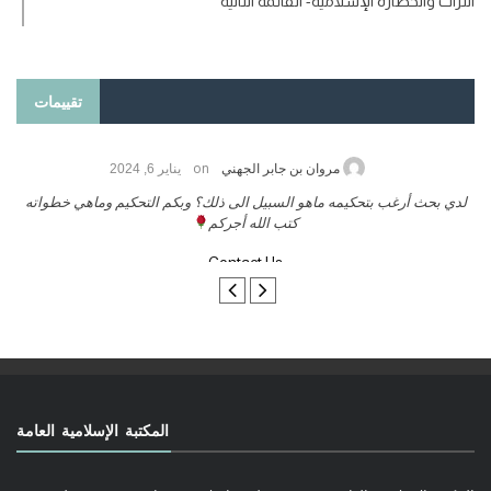
التراث والحضارة الإسلامية- القائمة الثانية
تقييمات
on
حامد الزريقي
يناير 25, 2026
السلام عليكم ورحمة الله وبركاتة أرغب بنشر كتابي معكم
لد
تواصل معنا
المكتبة الإسلامية العامة