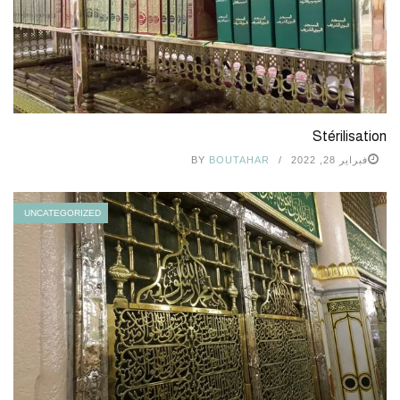
Stérilisation
فبراير 28, 2022
BOUTAHAR
BY
UNCATEGORIZED