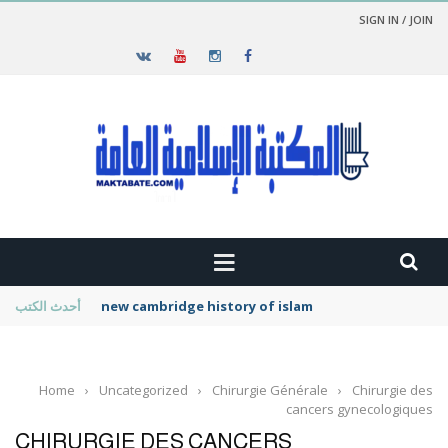
SIGN IN / JOIN
new cambridge history of islam
أحدث الكتب
Home
›
Uncategorized
›
Chirurgie Générale
›
Chirurgie des
cancers gynecologiques
CHIRURGIE DES CANCERS