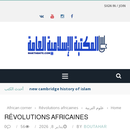
SIGN IN / JOIN
new cambridge history of islam
أحدث الكتب
Home
›
علوم التربية
›
Révolutions africaines
›
African corner
RÉVOLUTIONS AFRICAINES
BOUTAHAR
BY
يناير 8, 2026
56
0