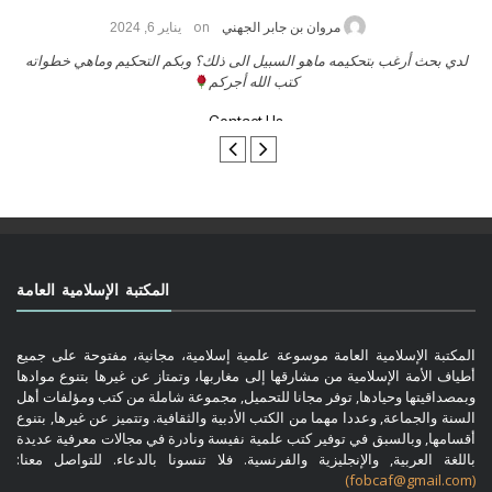
on
حامد الزريقي
يناير 25, 2026
السلام عليكم ورحمة الله وبركاتة أرغب بنشر كتابي معكم
لد
تواصل معنا
المكتبة الإسلامية العامة
المكتبة الإسلامية العامة موسوعة علمية إسلامية، مجانية، مفتوحة على جميع
أطياف الأمة الإسلامية من مشارقها إلى مغاربها، وتمتاز عن غيرها بتنوع موادها
وبمصداقيتها وحيادها, توفر مجانا للتحميل, مجموعة شاملة من كتب ومؤلفات أهل
السنة والجماعة, وعددا مهما من الكتب الأدبية والثقافية. وتتميز عن غيرها, بتنوع
أقسامها, وبالسبق في توفير كتب علمية نفيسة ونادرة في مجالات معرفية عديدة
باللغة العربية, والإنجليزية والفرنسية. فلا تنسونا بالدعاء. للتواصل معنا:
(fobcaf@gmail.com)