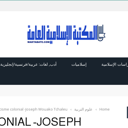
راسات الإسلامية
إسلاميات
أدب, لغات: عربية/فرنسية/إنجليزية
Home
›
علوم التربية
›
cisme colonial -Joseph Wouako Tchaleu
ONIAL -JOSEPH