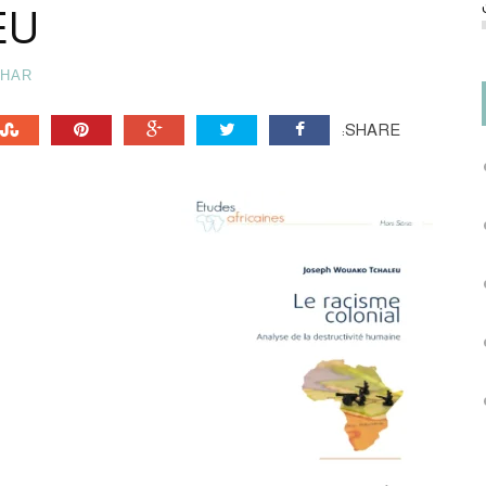
EU
AHAR
SHARE: