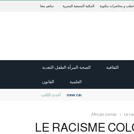
خطب و محاضرات مكتوبة
المكتبة السمعية البصرية
ساهم معنا
الثقافية
الصحة-المرأة-الطفل-التغدية
العلمية
القانون
new cambridge history of islam
أحدث الكتب
African corner
›
Le ra
LE RACISME COL