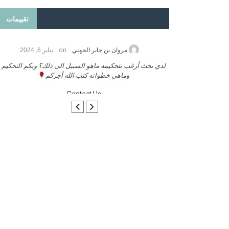
تقييمات
on
2026
مروان بن جابر الجهني
يناير 6, 2024
ب بنشر كتابي معكم
لدي بحث أرغب بتحكيمه ماهو السبيل الى ذلك؟ وبكم التحكيم
وماهي خطواته كتب الله أجركم
Contact Us