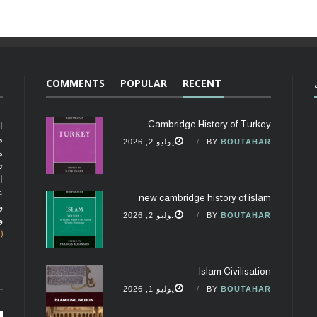
COMMENTS
POPULAR
RECENT
Cambridge History of Turkey
ا
م
BOUTAHAR
BY
يوليو 2, 2026
م
ت
ا
ع
new cambridge history of islam
و
BOUTAHAR
BY
يوليو 2, 2026
و
(fobcaf@gmail.com)
Islam Civilisation
BOUTAHAR
BY
يوليو 1, 2026