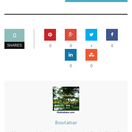
0
+
SHARES
0
0
0
0
0
Boutahar