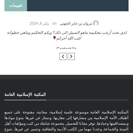
تقييمات
on
حامد الزريقي
يناير 25, 2026
السلام عليكم ورحمة الله وبركاتة أرغب بنشر كتابي معكم
لد
تواصل معنا
المكتبة الإسلامية العامة
المكتبة الإسلامية العامة موسوعة علمية إسلامية، مجانية، مفتوحة على جميع
أطياف الأمة الإسلامية من مشارقها إلى مغاربها، وتمتاز عن غيرها بتنوع موادها
وبمصداقيتها وحيادها, توفر مجانا للتحميل, مجموعة شاملة من كتب ومؤلفات أهل
السنة والجماعة, وعددا مهما من الكتب الأدبية والثقافية. وتتميز عن غيرها, بتنوع