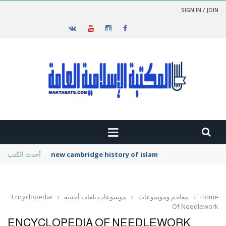
SIGN IN / JOIN
new cambridge history of islam
أحدث الكتب
Home
›
معاجم وموسوعات
›
موسوعات بلغات أجنبية
›
Encyclopedia
Of Needlework
ENCYCLOPEDIA OF NEEDLEWORK