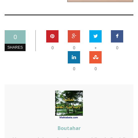
0
+
SHARES
0
0
0
0
0
Boutahar