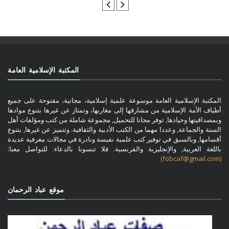
المكتبة الإسلامية العامة
المكتبة الإسلامية العامة موسوعة علمية إسلامية، مجانية، مفتوحة على جميع
أطياف الأمة الإسلامية من مشارقها إلى مغاربها، وتمتاز عن غيرها بتنوع موادها
وبمصداقيتها وحيادها, توفر مجانا للتحميل, مجموعة شاملة من كتب ومؤلفات أهل
السنة والجماعة, وعددا مهما من الكتب الأدبية والثقافية. وتتميز عن غيرها, بتنوع
أقسامها, وبالسبق في توفير كتب علمية نفيسة ونادرة في مجالات معرفية عديدة
باللغة العربية, والإنجليزية والفرنسية. فلا تنسونا بالدعاء. للتواصل معنا:
(fobcaf@gmail.com)
موقع عباد الرحمان