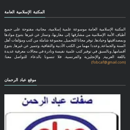
المكتبة الإسلامية العامة
المكتبة الإسلامية العامة موسوعة علمية إسلامية، مجانية، مفتوحة على جميع
أطياف الأمة الإسلامية من مشارقها إلى مغاربها، وتمتاز عن غيرها بتنوع موادها
وبمصداقيتها وحيادها, توفر مجانا للتحميل, مجموعة شاملة من كتب ومؤلفات أهل
السنة والجماعة, وعددا مهما من الكتب الأدبية والثقافية. وتتميز عن غيرها, بتنوع
أقسامها, وبالسبق في توفير كتب علمية نفيسة ونادرة في مجالات معرفية عديدة
باللغة العربية, والإنجليزية والفرنسية. فلا تنسونا بالدعاء. للتواصل معنا:
(fobcaf@gmail.com)
موقع عباد الرحمان