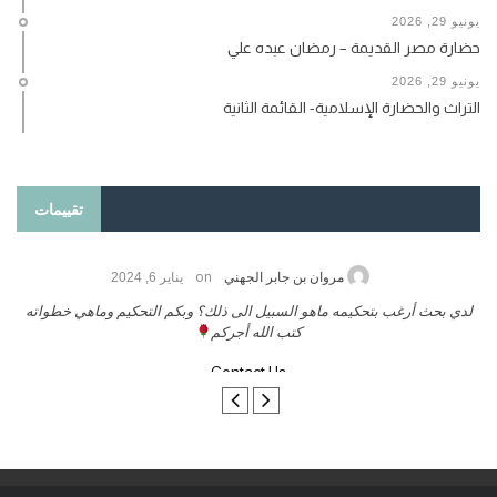
يونيو 29, 2026
حضارة مصر القديمة – رمضان عبده علي
يونيو 29, 2026
التراث والحضارة الإسلامية- القائمة الثانية
تقييمات
on
حامد الزريقي
يناير 25, 2026
السلام عليكم ورحمة الله وبركاتة أرغب بنشر كتابي معكم
لد
تواصل معنا