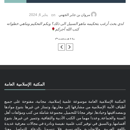
on
حامد الزريقي
يناير 25, 2026
السلام عليكم ورحمة الله وبركاتة أرغب بنشر كتابي معكم
لد
تواصل معنا
المكتبة الإسلامية العامة
المكتبة الإسلامية العامة موسوعة علمية إسلامية، مجانية، مفتوحة على جميع
أطياف الأمة الإسلامية من مشارقها إلى مغاربها، وتمتاز عن غيرها بتنوع موادها
وبمصداقيتها وحيادها, توفر مجانا للتحميل, مجموعة شاملة من كتب ومؤلفات أهل
السنة والجماعة, وعددا مهما من الكتب الأدبية والثقافية. وتتميز عن غيرها, بتنوع
أقسامها, وبالسبق في توفير كتب علمية نفيسة ونادرة في مجالات معرفية عديدة
باللغة العربية, والإنجليزية والفرنسية. فلا تنسونا بالدعاء. للتواصل معنا: