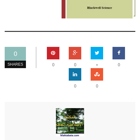
0
+
SHARES
0
0
0
0
0