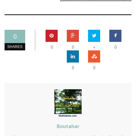
0
+
SHARES
0
0
0
0
0
Boutahar