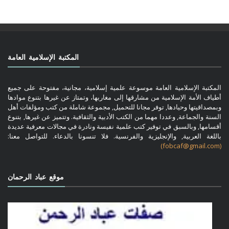
المكتبة الإسلامية العامة
المكتبة الإسلامية العامة موسوعة علمية إسلامية، مجانية، مفتوحة على جميع
أطياف الأمة الإسلامية من مشارقها إلى مغاربها، وتمتاز عن غيرها بتنوع موادها
وبمصداقيتها وحيادها, توفر مجانا للتحميل, مجموعة شاملة من كتب ومؤلفات أهل
السنة والجماعة, وعددا مهما من الكتب الأدبية والثقافية. وتتميز عن غيرها, بتنوع
أقسامها, وبالسبق في توفير كتب علمية نفيسة ونادرة في مجالات معرفية عديدة
باللغة العربية, والإنجليزية والفرنسية. فلا تنسونا بالدعاء. للتواصل معنا:
(fobcaf@gmail.com)
موقع عباد الرحمان