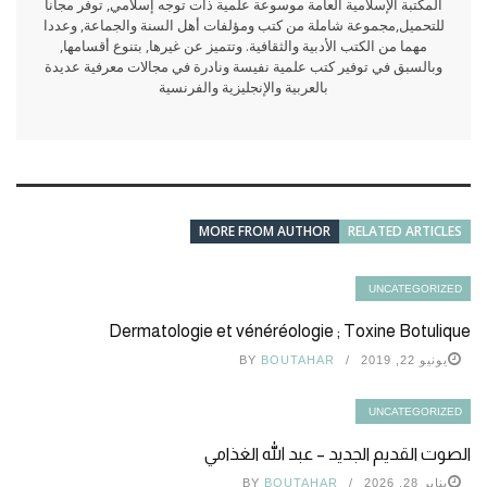
المكتبة الإسلامية العامة موسوعة علمية ذات توجه إسلامي, توفر مجانا
للتحميل,مجموعة شاملة من كتب ومؤلفات أهل السنة والجماعة, وعددا
مهما من الكتب الأدبية والثقافية. وتتميز عن غيرها, بتنوع أقسامها,
وبالسبق في توفير كتب علمية نفيسة ونادرة في مجالات معرفية عديدة
بالعربية والإنجليزية والفرنسية
MORE FROM AUTHOR
RELATED ARTICLES
UNCATEGORIZED
Dermatologie et vénéréologie ; Toxine Botulique
يونيو 22, 2019
BOUTAHAR
BY
UNCATEGORIZED
الصوت القديم الجديد – عبد الله الغذامي
يناير 28, 2026
BOUTAHAR
BY