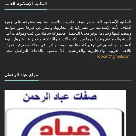
المكتبة الإسلامية العامة
المكتبة الإسلامية العامة موسوعة علمية إسلامية، مجانية، مفتوحة على جميع
أطياف الأمة الإسلامية من مشارقها إلى مغاربها، وتمتاز عن غيرها بتنوع موادها
وبمصداقيتها وحيادها, توفر مجانا للتحميل, مجموعة شاملة من كتب ومؤلفات أهل
السنة والجماعة, وعددا مهما من الكتب الأدبية والثقافية. وتتميز عن غيرها, بتنوع
أقسامها, وبالسبق في توفير كتب علمية نفيسة ونادرة في مجالات معرفية عديدة
باللغة العربية, والإنجليزية والفرنسية. فلا تنسونا بالدعاء. للتواصل معنا:
(fobcaf@gmail.com)
موقع عباد الرحمان