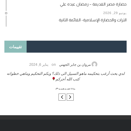
حضارة مصر القديمة – رمضان عبده علي
يونيو 29, 2026
التراث والحضارة الإسلامية- القائمة الثانية
تقييمات
on
حامد الزريقي
يناير 25, 2026
السلام عليكم ورحمة الله وبركاتة أرغب بنشر كتابي معكم
لدي
تواصل معنا