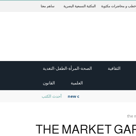
خطب و محاضرات مكتوبة
المكتبة السمعية البصرية
ساهم معنا
الثقافية
الصحة-المرأة-الطفل-التغدية
العلمية
القانون
new cambridge history of islam
أحدث الكتب
the 
THE MARKET GA