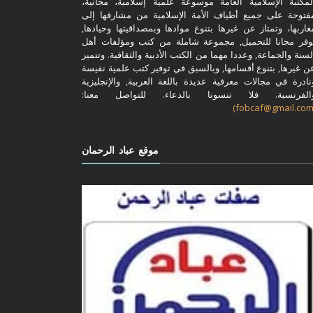
لمكتبة الإسلامية العامة موسوعة علمية إسلامية، مجانية،
فتوحة على جميع أطياف الأمة الإسلامية من مشارقها إلى
غاربها، وتمتاز عن غيرها بتنوع موادها وبمصداقيتها وحيادها,
وفر مجانا للتحميل, مجموعة شاملة من كتب ومؤلفات أهل
لسنة والجماعة, وعددا مهما من الكتب الأدبية والثقافية. وتتميز
ن غيرها, بتنوع أقسامها, وبالسبق في توفير كتب علمية نفيسة
نادرة في مجالات معرفية عديدة باللغة العربية, والإنجليزية
الفرنسية. فلا تنسونا بالدعاء. للتواصل معنا:
موقع عباد الرحمان