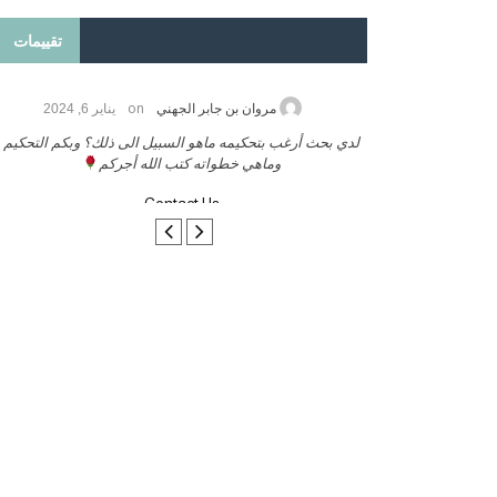
تقييمات
on
2026
مروان بن جابر الجهني
يناير 6, 2024
ب بنشر كتابي معكم
لدي بحث أرغب بتحكيمه ماهو السبيل الى ذلك؟ وبكم التحكيم
وماهي خطواته كتب الله أجركم
Contact Us