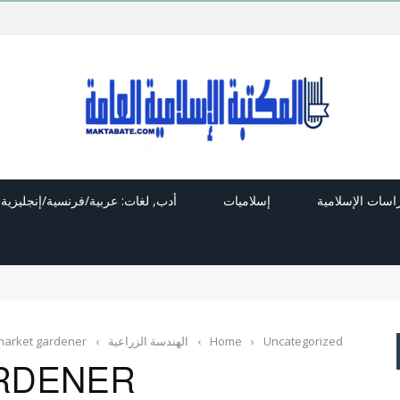
راسات الإسلامية
إسلاميات
أدب, لغات: عربية/فرنسية/إنجليزية
Uncategorized
›
Home
›
الهندسة الزراعية
›
market gardener
RDENER