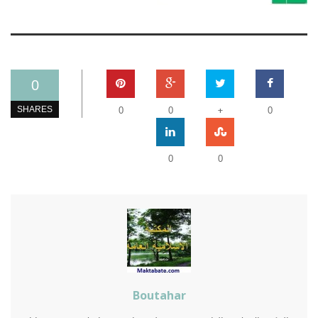
0
+
SHARES
0
0
0
0
0
Boutahar