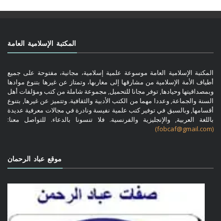
المكتبة الإسلامية العامة
المكتبة الإسلامية العامة موسوعة علمية إسلامية، مجانية، مفتوحة على جميع
أطياف الأمة الإسلامية من مشارقها إلى مغاربها، وتمتاز عن غيرها بتنوع موادها
وبمصداقيتها وحيادها, توفر مجانا للتحميل, مجموعة شاملة من كتب ومؤلفات أهل
السنة والجماعة, وعددا مهما من الكتب الأدبية والثقافية. وتتميز عن غيرها, بتنوع
أقسامها, وبالسبق في توفير كتب علمية نفيسة ونادرة في مجالات معرفية عديدة
باللغة العربية, والإنجليزية والفرنسية. فلا تنسونا بالدعاء. للتواصل معنا:
(fobcaf@gmail.com)
موقع عباد الرحمان