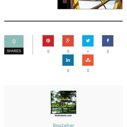
0
+
SHARES
0
0
0
0
0
Boutahar