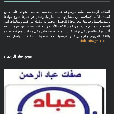
المكتبة الإسلامية العامة موسوعة علمية إسلامية، مجانية، مفتوحة على جميع
أطياف الأمة الإسلامية من مشارقها إلى مغاربها، وتمتاز عن غيرها بتنوع موادها
وبمصداقيتها وحيادها, توفر مجانا للتحميل, مجموعة شاملة من كتب ومؤلفات أهل
السنة والجماعة, وعددا مهما من الكتب الأدبية والثقافية. وتتميز عن غيرها, بتنوع
أقسامها, وبالسبق في توفير كتب علمية نفيسة ونادرة في مجالات معرفية عديدة
باللغة العربية, والإنجليزية والفرنسية. فلا تنسونا بالدعاء. للتواصل معنا:
(fobcaf@gmail.com)
موقع عباد الرحمان