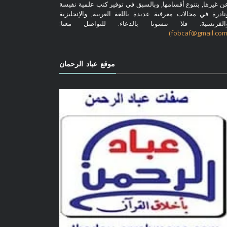
ن غيرها, بتنوع أقسامها, وبالسبق في توفير كتب علمية نفيسة
نادرة في مجالات معرفية عديدة باللغة العربية, والإنجليزية
الفرنسية. فلا تنسونا بالدعاء. للتواصل معنا:
موقع عباد الرحمان