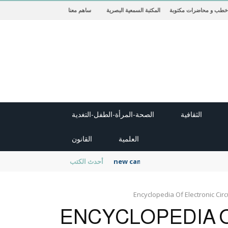
خطب و محاضرات مكتوبة
المكتبة السمعية البصرية
ساهم معنا
الثقافية
الصحة-المرأة-الطفل-التغدية
العلمية
القانون
new cambridge history of islam
أحدث الكتب
Encyclopedia Of Electronic Circ
ENCYCLOPEDIA 