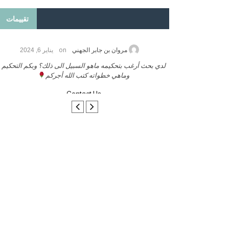
تقييمات
on
2026
مروان بن جابر الجهني
يناير 6, 2024
ب بنشر كتابي معكم
لدي بحث أرغب بتحكيمه ماهو السبيل الى ذلك؟ وبكم التحكيم
وماهي خطواته كتب الله أجركم
Contact Us