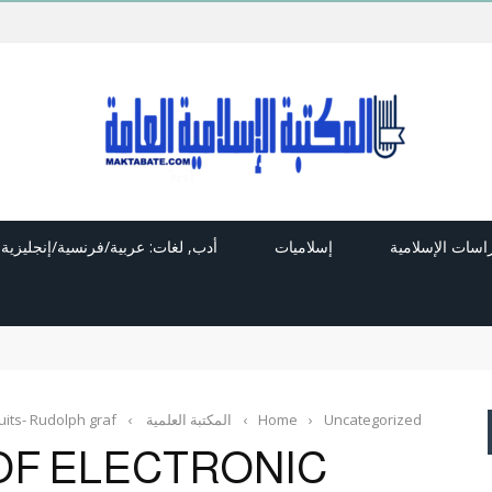
راسات الإسلامية
إسلاميات
أدب, لغات: عربية/فرنسية/إنجليزية
Uncategorized
›
Home
›
المكتبة العلمية
›
uits- Rudolph graf
OF ELECTRONIC