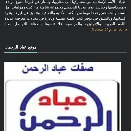
أطياف الأمة الإسلامية من مشارقها إلى مغاربها، وتمتاز عن غيرها بتنوع موادها
وبمصداقيتها وحيادها, توفر مجانا للتحميل, مجموعة شاملة من كتب ومؤلفات أهل
السنة والجماعة, وعددا مهما من الكتب الأدبية والثقافية. وتتميز عن غيرها, بتنوع
أقسامها, وبالسبق في توفير كتب علمية نفيسة ونادرة في مجالات معرفية عديدة
باللغة العربية, والإنجليزية والفرنسية. فلا تنسونا بالدعاء. للتواصل معنا:
(fobcaf@gmail.com)
موقع عباد الرحمان