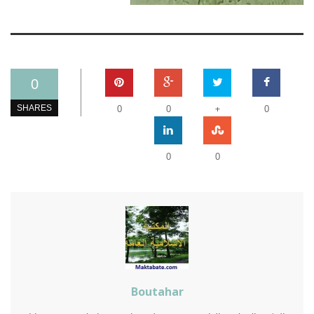
0
+
SHARES
0
0
0
0
0
Boutahar