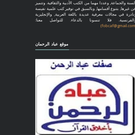
لسنة والجماعة, وعددا مهما من الكتب الأدبية والثقافية. وتتميز
ن غيرها, بتنوع أقسامها, وبالسبق في توفير كتب علمية نفيسة
نادرة في مجالات معرفية عديدة باللغة العربية, والإنجليزية
الفرنسية. فلا تنسونا بالدعاء. للتواصل معنا:
موقع عباد الرحمان