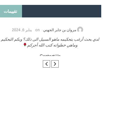
تقييمات
on
2026
مروان بن جابر الجهني
يناير 6, 2024
ب بنشر كتابي معكم
لدي بحث أرغب بتحكيمه ماهو السبيل الى ذلك؟ وبكم التحكيم
وماهي خطواته كتب الله أجركم
Contact Us