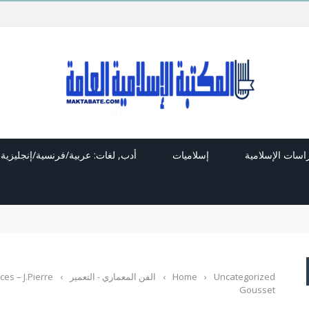
راسات الإسلامية
إسلاميات
أدب, لغات: عربية/فرنسية/إنجليزية
Uncategorized
›
Home
›
الفن المعماري - التعمير
›
ces – J.Pierre
Gousset