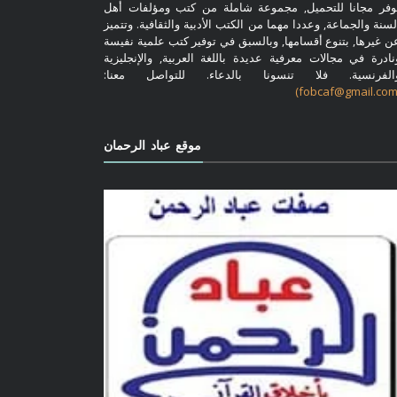
وفر مجانا للتحميل, مجموعة شاملة من كتب ومؤلفات أهل
لسنة والجماعة, وعددا مهما من الكتب الأدبية والثقافية. وتتميز
ن غيرها, بتنوع أقسامها, وبالسبق في توفير كتب علمية نفيسة
نادرة في مجالات معرفية عديدة باللغة العربية, والإنجليزية
الفرنسية. فلا تنسونا بالدعاء. للتواصل معنا:
موقع عباد الرحمان