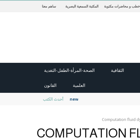
خطب و محاضرات مكتوبة
المكتبة السمعية البصرية
ساهم معنا
الثقافية
الصحة-المرأة-الطفل-التغدية
العلمية
القانون
new cambridge history of islam
أحدث الكتب
Computation fluid d
COMPUTATION FL