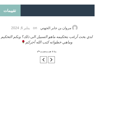
تقييمات
on
2026
مروان بن جابر الجهني
يناير 6, 2024
ب بنشر كتابي معكم
لدي بحث أرغب بتحكيمه ماهو السبيل الى ذلك؟ وبكم التحكيم
وماهي خطواته كتب الله أجركم
Contact Us