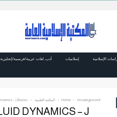
راسات الإسلامية
إسلاميات
أدب, لغات: عربية/فرنسية/إنجليزية
Uncategorized
›
Home
›
المكتبة العلمية
›
ynamics – J Blazec
UID DYNAMICS – J