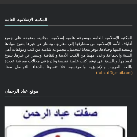
المكتبة الإسلامية العامة
المكتبة الإسلامية العامة موسوعة علمية إسلامية، مجانية، مفتوحة على جميع
أطياف الأمة الإسلامية من مشارقها إلى مغاربها، وتمتاز عن غيرها بتنوع موادها
وبمصداقيتها وحيادها, توفر مجانا للتحميل, مجموعة شاملة من كتب ومؤلفات أهل
السنة والجماعة, وعددا مهما من الكتب الأدبية والثقافية. وتتميز عن غيرها, بتنوع
أقسامها, وبالسبق في توفير كتب علمية نفيسة ونادرة في مجالات معرفية عديدة
باللغة العربية, والإنجليزية والفرنسية. فلا تنسونا بالدعاء. للتواصل معنا:
(fobcaf@gmail.com)
موقع عباد الرحمان