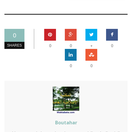
0
+
SHARES
0
0
0
0
0
Boutahar