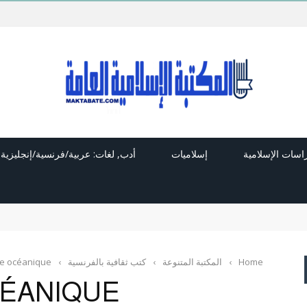
راسات الإسلامية
إسلاميات
أدب, لغات: عربية/فرنسية/إنجليزية
Home
›
المكتبة المتنوعة
›
كتب ثقافية بالفرنسية
›
re océanique
CÉANIQUE