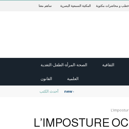
خطب و محاضرات مكتوبة
المكتبة السمعية البصرية
ساهم معنا
الثقافية
الصحة-المرأة-الطفل-التغدية
العلمية
القانون
new cambridge history of islam
أحدث الكتب
L’impostu
L’IMPOSTURE O