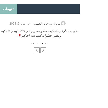
تقييمات
on
2026
مروان بن جابر الجهني
يناير 6, 2024
ب بنشر كتابي معكم
لدي بحث أرغب بتحكيمه ماهو السبيل الى ذلك؟ وبكم التحكيم
وماهي خطواته كتب الله أجركم
Contact Us