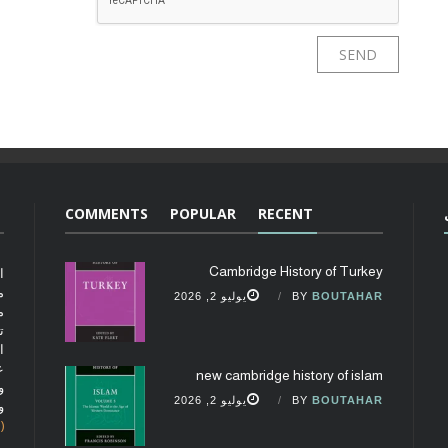
COMMENTS
POPULAR
RECENT
Cambridge History of Turkey
ا
م
BOUTAHAR
BY
يوليو 2, 2026
م
ت
ا
ع
new cambridge history of islam
و
BOUTAHAR
BY
يوليو 2, 2026
و
(fobcaf@gmail.com)