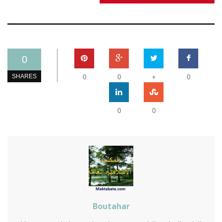
0
+
SHARES
0
0
0
0
0
Boutahar