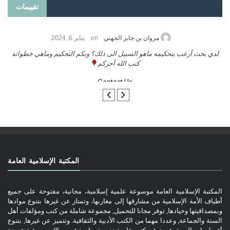
تقييمات
on
حامد الزريقي
يناير 25, 2026
السلام عليكم ورحمة الله وبركاتة أرغب بنشر كتابي معكم
لد
تواصل معنا
المكتبة الإسلامية العامة
المكتبة الإسلامية العامة موسوعة علمية إسلامية، مجانية، مفتوحة على جميع
أطياف الأمة الإسلامية من مشارقها إلى مغاربها، وتمتاز عن غيرها بتنوع موادها
وبمصداقيتها وحيادها, توفر مجانا للتحميل, مجموعة شاملة من كتب ومؤلفات أهل
السنة والجماعة, وعددا مهما من الكتب الأدبية والثقافية. وتتميز عن غيرها, بتنوع
أقسامها, وبالسبق في توفير كتب علمية نفيسة ونادرة في مجالات معرفية عديدة